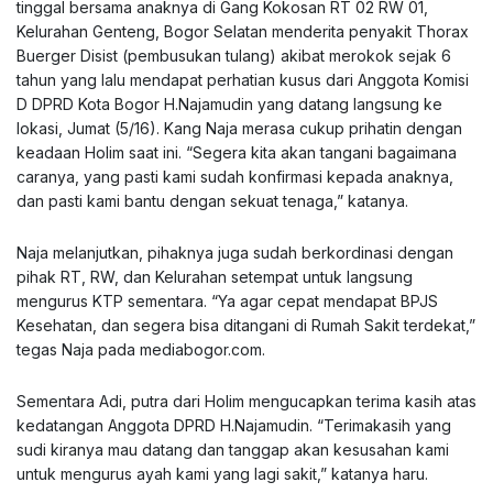
tinggal bersama anaknya di Gang Kokosan RT 02 RW 01,
Kelurahan Genteng, Bogor Selatan menderita penyakit Thorax
Buerger Disist (pembusukan tulang) akibat merokok sejak 6
tahun yang lalu mendapat perhatian kusus dari Anggota Komisi
D DPRD Kota Bogor H.Najamudin yang datang langsung ke
lokasi, Jumat (5/16). Kang Naja merasa cukup prihatin dengan
keadaan Holim saat ini. “Segera kita akan tangani bagaimana
caranya, yang pasti kami sudah konfirmasi kepada anaknya,
dan pasti kami bantu dengan sekuat tenaga,” katanya.
Naja melanjutkan, pihaknya juga sudah berkordinasi dengan
pihak RT, RW, dan Kelurahan setempat untuk langsung
mengurus KTP sementara. “Ya agar cepat mendapat BPJS
Kesehatan, dan segera bisa ditangani di Rumah Sakit terdekat,”
tegas Naja pada
mediabogor.com
.
Sementara Adi, putra dari Holim mengucapkan terima kasih atas
kedatangan Anggota DPRD H.Najamudin. “Terimakasih yang
sudi kiranya mau datang dan tanggap akan kesusahan kami
untuk mengurus ayah kami yang lagi sakit,” katanya haru.