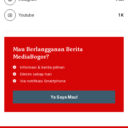
Youtube
1
K
Mau Berlangganan Berita
MediaBogor?
Informasi & berita pilihan
Dikirim setiap hari
Via notifikasi Smartphone
Ya Saya Mau!