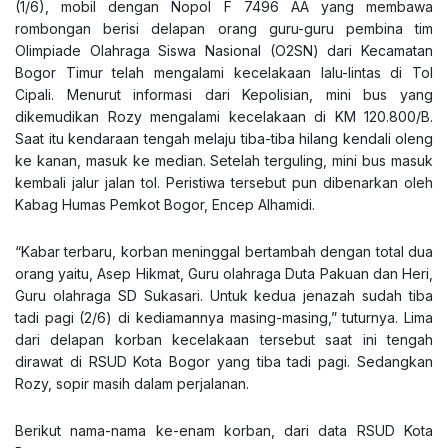
(1/6), mobil dengan Nopol F 7496 AA yang membawa
rombongan berisi delapan orang guru-guru pembina tim
Olimpiade Olahraga Siswa Nasional (O2SN) dari Kecamatan
Bogor Timur telah mengalami kecelakaan lalu-lintas di Tol
Cipali. Menurut informasi dari Kepolisian, mini bus yang
dikemudikan Rozy mengalami kecelakaan di KM 120.800/B.
Saat itu kendaraan tengah melaju tiba-tiba hilang kendali oleng
ke kanan, masuk ke median. Setelah terguling, mini bus masuk
kembali jalur jalan tol. Peristiwa tersebut pun dibenarkan oleh
Kabag Humas Pemkot Bogor, Encep Alhamidi.
“Kabar terbaru, korban meninggal bertambah dengan total dua
orang yaitu, Asep Hikmat, Guru olahraga Duta Pakuan dan Heri,
Guru olahraga SD Sukasari. Untuk kedua jenazah sudah tiba
tadi pagi (2/6) di kediamannya masing-masing,” tuturnya. Lima
dari delapan korban kecelakaan tersebut saat ini tengah
dirawat di RSUD Kota Bogor yang tiba tadi pagi. Sedangkan
Rozy, sopir masih dalam perjalanan.
Berikut nama-nama ke-enam korban, dari data RSUD Kota