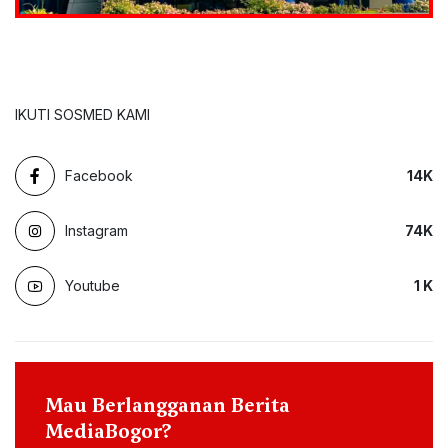
IKUTI SOSMED KAMI
Facebook
14
K
Instagram
74
K
Youtube
1
K
Mau Berlangganan Berita
MediaBogor?