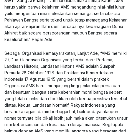
SWT “Sang Al Khaliq” .Dari hal diatas maka setiap Kader AMS
harus yakin bahwa kelahiran AMS mengandung nilai-nilai luhur
yaitu mengemban misi melestarikan semangat serta cita-cita
Pahlawan Bangsa serta tekad untuk tetap memegang Keimanan
akan ajaran-ajaran Illahi demi tercapainya kebahagiaan Dunia
Akhirat baik secara perseorangan maupun Bangsa secara
keseluruhan.” Papar Ade.
Sebagai Organisasi kemasyarakatan, Lanjut Ade, “AMS memiliki
2 ( Dua ) landasan Organisasi yang terdiri dari : Pertama,
Landasan Historis, Landasan Historis AMS adalah Sumpah
Pemuda 28 Oktober 1928 dan Proklamasi Kemerdekaan
Indonesia 17 Agustus 1945 yang berarti dalam praktek
Organisasi AMS harus menjunjung tinggi nilai-nilai persatuan
dan kesatuan bangsa serta keberanian moral bangsa seperti
yang telah dirintis dan dibuktikan oleh kedua peristiwa tersebut
diatas. Kedua, Landasan Normatif, Rakyat Indonesia yang
beraneka ragam dalam berbagai hal, baik budaya ataupun
norma ternyata bila dikaji lebih jauh maka akan ditemukan unsur
nilai kebersamaan dan kesamaan derajat manusia. Begitupula
halnya dengan AMS yang memiliki anggota yang beragam dari