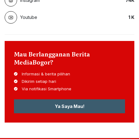
Instagram
74
K
Youtube
1
K
Mau Berlangganan Berita
MediaBogor?
Informasi & berita pilihan
Dikirim setiap hari
Via notifikasi Smartphone
Ya Saya Mau!