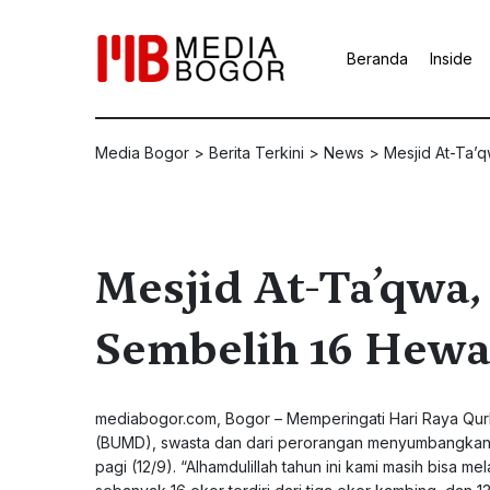
Beranda
Inside
Media Bogor
>
Berita Terkini
>
News
>
Mesjid At-Ta’
Mesjid At-Ta’qwa,
Sembelih 16 Hew
mediabogor.com, Bogor – Memperingati Hari Raya Qur
(BUMD), swasta dan dari perorangan menyumbangkan 16
pagi (12/9). “Alhamdulillah tahun ini kami masih bis