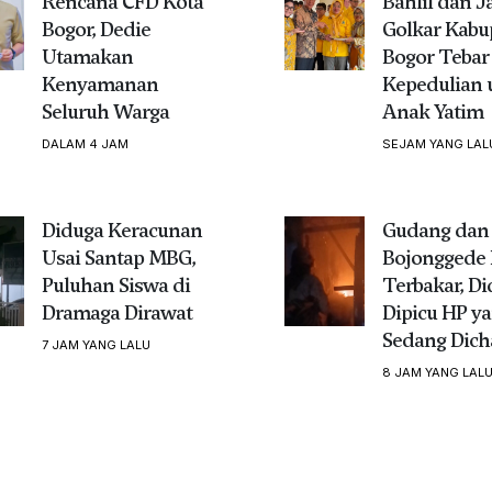
Rencana CFD Kota
Bahlil dan J
Bogor, Dedie
Golkar Kabu
Utamakan
Bogor Tebar
Kenyamanan
Kepedulian 
Seluruh Warga
Anak Yatim
DALAM 4 JAM
SEJAM YANG LAL
Diduga Keracunan
Gudang dan 
Usai Santap MBG,
Bojonggede 
Puluhan Siswa di
Terbakar, D
Dramaga Dirawat
Dipicu HP y
Sedang Dich
7 JAM YANG LALU
8 JAM YANG LAL