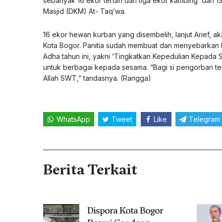
sebanyak 16 ekor terdiri dari tiga ekor kambing dan 
Masjid (DKM) At- Taq’wa.
16 ekor hewan kurban yang disembelih, lanjut Arief, a
Kota Bogor. Panitia sudah membuat dan menyebarkan k
Adha tahun ini, yakni ‘Tingkatkan Kepedulian Kepa
untuk berbagai kepada sesama. “Bagi si pengorban te
Allah SWT,” tandasnya. (Rangga)
WhatsApp
Tweet
Like
Telegram
Berita Terkait
Dispora Kota Bogor