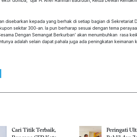
13 ekor domba,” ujar H. Arief Rahman Badrudin, Ketua Dewan Kemak
kan disebarkan kepada yang berhak di setiap bagian di Sekretariat 
upon sekitar 300-an. Ia pun berharap sesuai dengan tema perayaan
da Sesama Dengan Semangat Berkurban’ akan menumbuhkan rasa kei
ntunya adalah selain dapat pahala juga ada peningkatan keimanan
Cari Titik Terbaik,
Peringati Ul