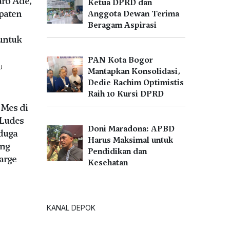
aro Ade,
Ketua DPRD dan
paten
Anggota Dewan Terima
Beragam Aspirasi
untuk
PAN Kota Bogor
U
Mantapkan Konsolidasi,
Dedie Rachim Optimistis
Raih 10 Kursi DPRD
Mes di
Ludes
Doni Maradona: APBD
iduga
Harus Maksimal untuk
ang
Pendidikan dan
arge
Kesehatan
U
KANAL DEPOK