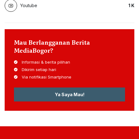
Youtube
1
K
Mau Berlangganan Berita
MediaBogor?
Informasi & berita pilihan
Dikirim setiap hari
Via notifikasi Smartphone
Ya Saya Mau!