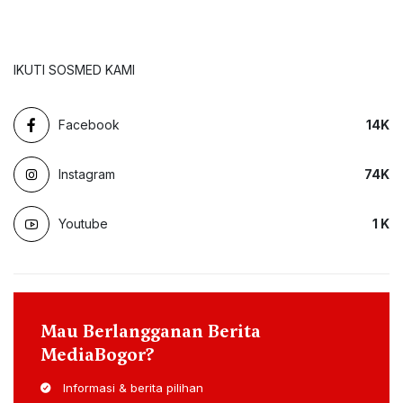
IKUTI SOSMED KAMI
Facebook
14
K
Instagram
74
K
Youtube
1
K
Mau Berlangganan Berita
MediaBogor?
Informasi & berita pilihan