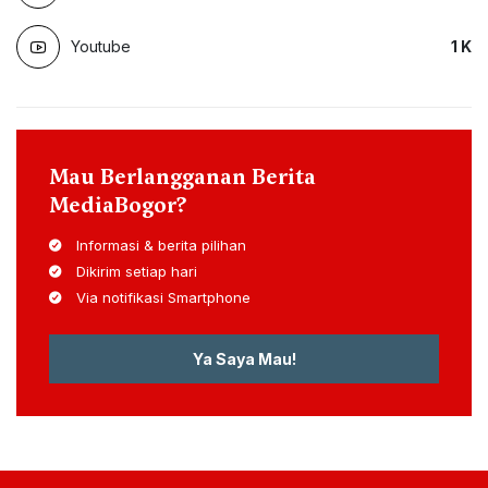
Youtube
1
K
Mau Berlangganan Berita
MediaBogor?
Informasi & berita pilihan
Dikirim setiap hari
Via notifikasi Smartphone
Ya Saya Mau!