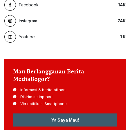
Facebook
14
K
Instagram
74
K
Youtube
1
K
Mau Berlangganan Berita
MediaBogor?
Informasi & berita pilihan
Dikirim setiap hari
Via notifikasi Smartphone
Ya Saya Mau!