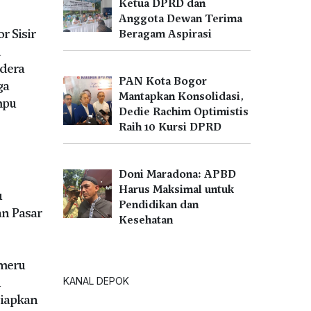
Ketua DPRD dan
Anggota Dewan Terima
r Sisir
Beragam Aspirasi
n
dera
PAN Kota Bogor
ga
Mantapkan Konsolidasi,
mpu
Dedie Rachim Optimistis
Raih 10 Kursi DPRD
Doni Maradona: APBD
Harus Maksimal untuk
u
Pendidikan dan
n Pasar
Kesehatan
meru
n
KANAL DEPOK
iapkan