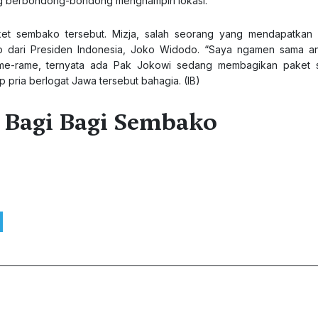
ng berbondong-bondong menghampiri lokasi.
t sembako tersebut. Mizja, salah seorang yang mendapatkan
 dari Presiden Indonesia, Joko Widodo. “Saya ngamen sama an
a rame-rame, ternyata ada Pak Jokowi sedang membagikan paket
p pria berlogat Jawa tersebut bahagia. (IB)
 Bagi Bagi Sembako