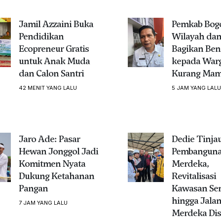
Jamil Azzaini Buka
Pemkab Bogo
Pendidikan
Wilayah da
Ecopreneur Gratis
Bagikan Ben
untuk Anak Muda
kepada War
dan Calon Santri
Kurang Ma
42 MENIT YANG LALU
5 JAM YANG LALU
Jaro Ade: Pasar
Dedie Tinja
Hewan Jonggol Jadi
Pembanguna
Komitmen Nyata
Merdeka,
Dukung Ketahanan
Revitalisasi
Pangan
Kawasan Se
hingga Jala
7 JAM YANG LALU
Merdeka Dis