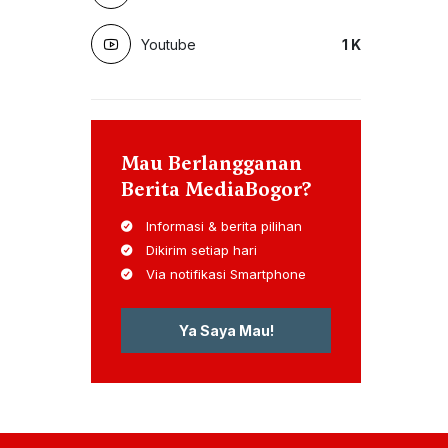
Youtube
1
K
Mau Berlangganan
Berita MediaBogor?
Informasi & berita pilihan
Dikirim setiap hari
Via notifikasi Smartphone
Ya Saya Mau!