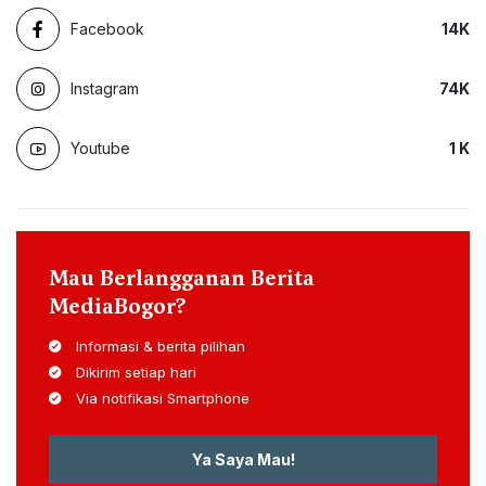
Facebook
14
K
Instagram
74
K
Youtube
1
K
Mau Berlangganan Berita
MediaBogor?
Informasi & berita pilihan
Dikirim setiap hari
Via notifikasi Smartphone
Ya Saya Mau!