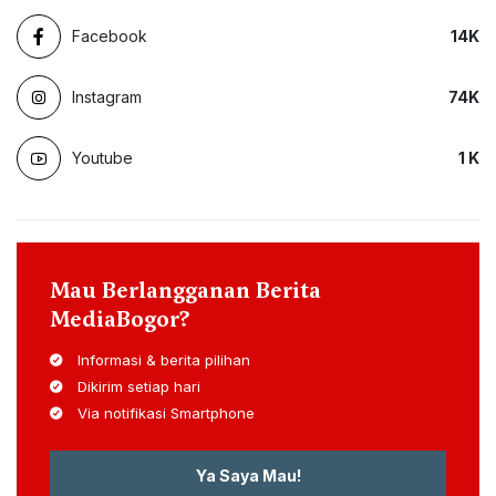
Facebook
14
K
Instagram
74
K
Youtube
1
K
Mau Berlangganan Berita
MediaBogor?
Informasi & berita pilihan
Dikirim setiap hari
Via notifikasi Smartphone
Ya Saya Mau!