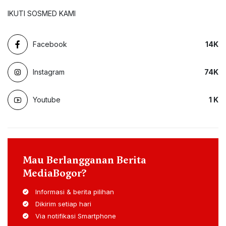
IKUTI SOSMED KAMI
Facebook
14
K
Instagram
74
K
Youtube
1
K
Mau Berlangganan Berita
MediaBogor?
Informasi & berita pilihan
Dikirim setiap hari
Via notifikasi Smartphone