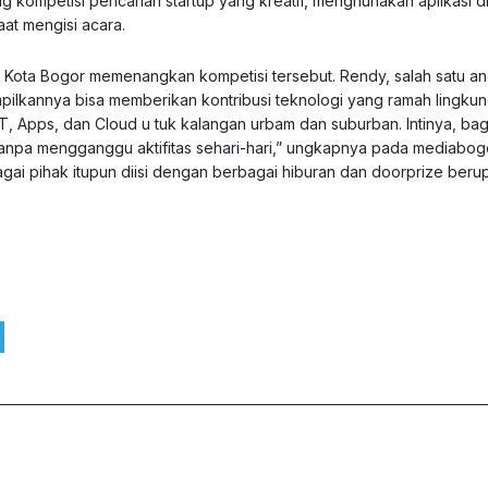
ng kompetisi pencarian startup yang kreatif, menghunakan aplikasi di
aat mengisi acara.
 Kota Bogor memenangkan kompetisi tersebut. Rendy, salah satu a
kannya bisa memberikan kontribusi teknologi yang ramah lingkung
T, Apps, dan Cloud u tuk kalangan urbam dan suburban. Intinya, ba
yanpa mengganggu aktifitas sehari-hari,” ungkapnya pada
mediabog
bagai pihak itupun diisi dengan berbagai hiburan dan doorprize beru