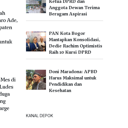
Ketua DPRD dan
Anggota Dewan Terima
tah
Beragam Aspirasi
aro Ade,
paten
PAN Kota Bogor
Mantapkan Konsolidasi,
untuk
Dedie Rachim Optimistis
Raih 10 Kursi DPRD
U
Doni Maradona: APBD
Harus Maksimal untuk
Mes di
Pendidikan dan
Ludes
Kesehatan
iduga
ang
arge
KANAL DEPOK
U