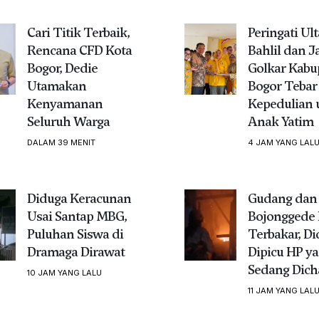
Cari Titik Terbaik,
Peringati Ul
Rencana CFD Kota
Bahlil dan J
Bogor, Dedie
Golkar Kabu
Utamakan
Bogor Tebar
Kenyamanan
Kepedulian 
Seluruh Warga
Anak Yatim
DALAM 39 MENIT
4 JAM YANG LAL
Diduga Keracunan
Gudang dan 
Usai Santap MBG,
Bojonggede 
Puluhan Siswa di
Terbakar, D
Dramaga Dirawat
Dipicu HP y
Sedang Dich
10 JAM YANG LALU
11 JAM YANG LAL