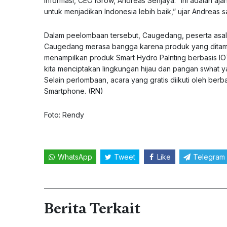
informasi, CEO IGrow, Andreas Senjaya. “Ini adalah aja
untuk menjadikan Indonesia lebih baik,” ujar Andreas s
Dalam peelombaan tersebut, Caugedang, peserta asal
Caugedang merasa bangga karena produk yang ditampil
menampilkan produk Smart Hydro Palnting berbasis IO
kita menciptakan lingkungan hijau dan pangan swhat 
Selain perlombaan, acara yang gratis diikuti oleh ber
Smartphone. (RN)
Foto: Rendy
WhatsApp
Tweet
Like
Telegram
Berita Terkait