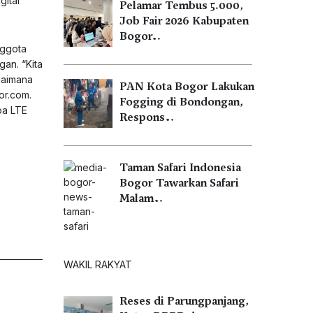
gital
Pelamar Tembus 5.000,
Job Fair 2026 Kabupaten
Bogor…
nggota
an. “Kita
gaimana
PAN Kota Bogor Lakukan
or.com
.
Fogging di Bondongan,
pa LTE
Respons…
Taman Safari Indonesia
Bogor Tawarkan Safari
Malam…
WAKIL RAKYAT
Reses di Parungpanjang,