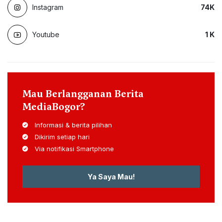
Instagram
74
K
Youtube
1
K
Mau Berlangganan Berita
MediaBogor?
Informasi & berita pilihan
Dikirim setiap hari
Via notifikasi Smartphone
Ya Saya Mau!