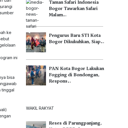
an dan
Taman Safari Indonesia
gurangi
Bogor Tawarkan Safari
a sumber
Malam…
bah ke
Pengurus Baru STI Kota
sebut
Bogor Dikukuhkan, Siap…
gelolaan
rogram ini
PAN Kota Bogor Lakukan
Fogging di Bondongan,
nya bisa
Respons…
gungjawab
 tinggal
WAKIL RAKYAT
ali)
dengan
Reses di Parungpanjang,