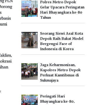
ng PLN
Polres Metro Depok
Dorong
Gelar Upacara Peringatan
s
Hari Bhayangkara ke-80
Tahun
rbasis
bumi
Seorang Siswi Asal Kota
Depok Raih Bakat Model
Bergengsi Face of
Indonesia di Korea
Taklim,
okrasi
Jaga Keharmonisan,
ihan
Kapolres Metro Depok
Perkuat Kamtibmas di
Sukmajaya
U
Peringati Hari
Bhayangkara ke-80,