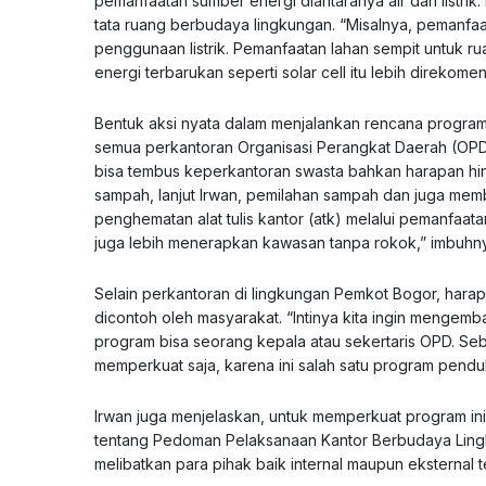
pemanfaatan sumber energi diantaranya air dan listri
tata ruang berbudaya lingkungan. “Misalnya, pemanfa
penggunaan listrik. Pemanfaatan lahan sempit untuk r
energi terbarukan seperti solar cell itu lebih direkom
Bentuk aksi nyata dalam menjalankan rencana program
semua perkantoran Organisasi Perangkat Daerah (OPD)
bisa tembus keperkantoran swasta bahkan harapan hi
sampah, lanjut Irwan, pemilahan sampah dan juga memb
penghematan alat tulis kantor (atk) melalui pemanfaata
juga lebih menerapkan kawasan tanpa rokok,” imbuhn
Selain perkantoran di lingkungan Pemkot Bogor, harap 
dicontoh oleh masyarakat. “Intinya kita ingin men
program bisa seorang kepala atau sekertaris OPD. Se
memperkuat saja, karena ini salah satu program penduk
Irwan juga menjelaskan, untuk memperkuat program ini,
tentang Pedoman Pelaksanaan Kantor Berbudaya Lingku
melibatkan para pihak baik internal maupun eksternal