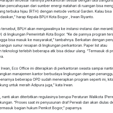
k. Harapan terbesar nantinya perkantoran sesuai dengan tata bangun
atan pencahayaan dari sumber energi matahari di ruangan bisa men
uang terbuka hijau (RTH) dengan metode vertical Garden. Kalau bis
endasikan,” harap Kepala BPLH Kota Bogor , Irwan Riyanto.
 tersebut, BPLH akan mengawalinya ke instansi-instansi dan meram
 di lingkungan Pemerintah Kota Bogor. “Ke de pannya program ter
ngga bisa masuk ke masyarakat,” tambahnya. Berkaitan dengan pen
angun sumur resapan di lingkungan perkantoran. Paper list atau
n teknologi terlebih beberapa atk bisa didaur ulang. “Termasuk di p
ya.
Irwan, Eco Office ini diterapkan di perkantoran swasta sampai nanti
gembangkan manajemen kantor berbudaya lingkungan dengan penang
benarnya beberapa OPD sudah menerapkan program seperti ini, kita
ung untuk meraih Adipura juga,” kata Irwan.
 nanti akan diterbitkan regulasinya berupa Peraturan Walikota (Perw
ngan. “Proses saat ini penyusunan draf Perwali dan akan diulas 
 termasuk bagian hukum Pemkot Bogor,” paparnya.