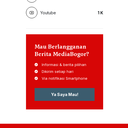
Youtube
1
K
Mau Berlangganan
Berita MediaBogor?
Informasi & berita pilihan
Dikirim setiap hari
Via notifikasi Smartphone
Ya Saya Mau!