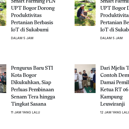
Smart Farming PLN
Smart Farmi
UPT Bogor Dorong
UPT Bogor 
Produktivitas
Produktivita
Pertanian Berbasis
Pertanian Be
IoT di Sukabumi
IoT di Suka
DALAM 5 JAM
DALAM 5 JAM
Pengurus Baru STI
Dari Mjelis 
Kota Bogor
Contoh Dem
Dikukuhkan, Siap
Damai Pemil
Perluas Pembinaan
Ketua RT 06
Senam Tera hingga
Kampung
Tingkat Sasana
Leuwiranji
11 JAM YANG LALU
12 JAM YANG LAL