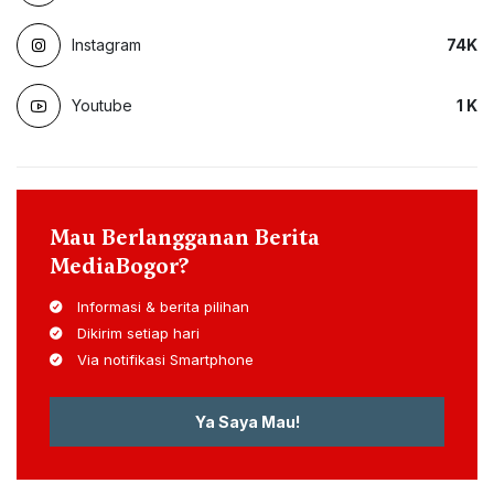
Instagram
74
K
Youtube
1
K
Mau Berlangganan Berita
MediaBogor?
Informasi & berita pilihan
Dikirim setiap hari
Via notifikasi Smartphone
Ya Saya Mau!