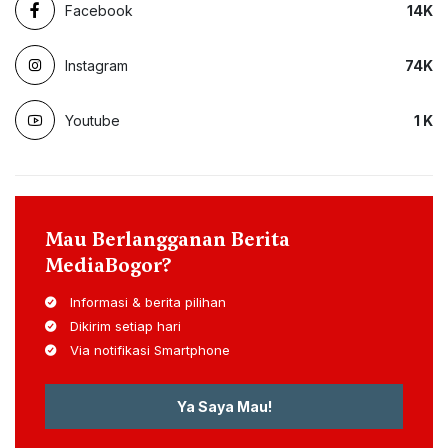
Facebook
14
K
Instagram
74
K
Youtube
1
K
Mau Berlangganan Berita
MediaBogor?
Informasi & berita pilihan
Dikirim setiap hari
Via notifikasi Smartphone
Ya Saya Mau!