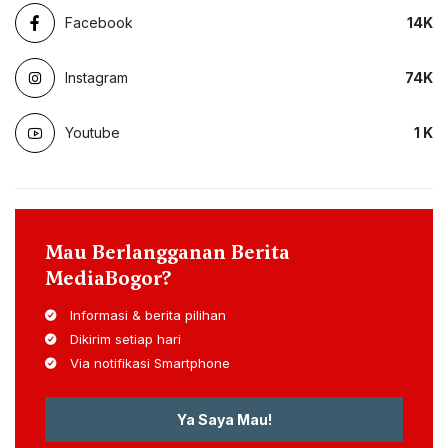
Facebook
14
K
Instagram
74
K
Youtube
1
K
Mau Berlangganan Berita
MediaBogor?
Informasi & berita pilihan
Dikirim setiap hari
Via notifikasi Smartphone
Ya Saya Mau!