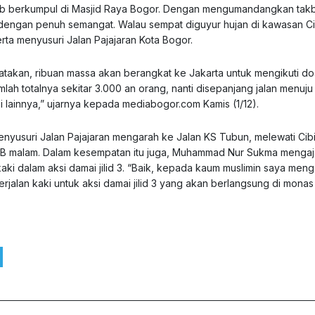
 wib berkumpul di Masjid Raya Bogor. Dengan mengumandangkan takb
 dengan penuh semangat. Walau sempat diguyur hujan di kawasan C
rta menyusuri Jalan Pajajaran Kota Bogor.
kan, ribuan massa akan berangkat ke Jakarta untuk mengikuti do
lah totalnya sekitar 3.000 an orang, nanti disepanjang jalan menuju
 lainnya,” ujarnya kepada mediabogor.com Kamis (1/12).
enyusuri Jalan Pajajaran mengarah ke Jalan KS Tubun, melewati Ci
 WIB malam. Dalam kesempatan itu juga, Muhammad Nur Sukma menga
ki dalam aksi damai jilid 3. “Baik, kepada kaum muslimin saya meng
jalan kaki untuk aksi damai jilid 3 yang akan berlangsung di monas