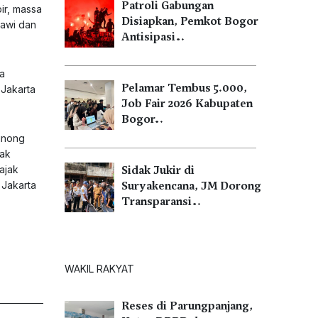
Patroli Gabungan
ir, massa
Disiapkan, Pemkot Bogor
iawi dan
Antisipasi…
a
Pelamar Tembus 5.000,
 Jakarta
Job Fair 2026 Kabupaten
Bogor…
binong
jak
ajak
Sidak Jukir di
 Jakarta
Suryakencana, JM Dorong
Transparansi…
WAKIL RAKYAT
Reses di Parungpanjang,