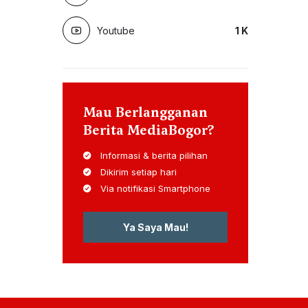
Youtube
1
K
Mau Berlangganan
Berita MediaBogor?
Informasi & berita pilihan
Dikirim setiap hari
Via notifikasi Smartphone
Ya Saya Mau!