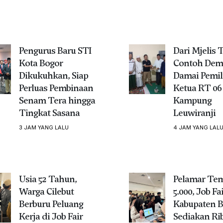
Pengurus Baru STI
Dari Mjelis 
Kota Bogor
Contoh Dem
Dikukuhkan, Siap
Damai Pemil
Perluas Pembinaan
Ketua RT 06
Senam Tera hingga
Kampung
Tingkat Sasana
Leuwiranji
3 JAM YANG LALU
4 JAM YANG LAL
Usia 52 Tahun,
Pelamar Te
Warga Cilebut
5.000, Job Fa
Berburu Peluang
Kabupaten B
Kerja di Job Fair
Sediakan Ri