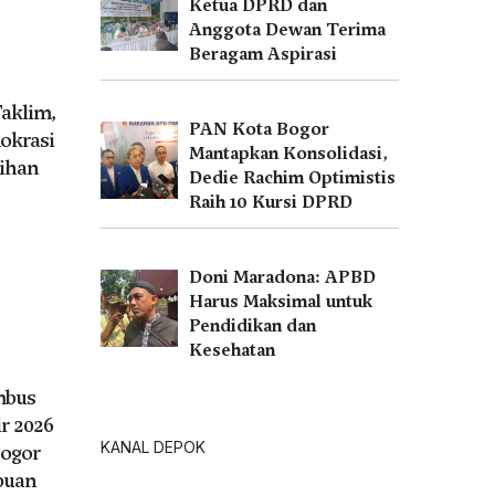
Ketua DPRD dan
Anggota Dewan Terima
Beragam Aspirasi
Taklim,
PAN Kota Bogor
okrasi
Mantapkan Konsolidasi,
ihan
Dedie Rachim Optimistis
Raih 10 Kursi DPRD
Doni Maradona: APBD
U
Harus Maksimal untuk
Pendidikan dan
Kesehatan
mbus
ir 2026
KANAL DEPOK
ogor
buan