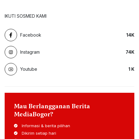
IKUTI SOSMED KAMI
Facebook
14
K
Instagram
74
K
Youtube
1
K
Mau Berlangganan Berita
MediaBogor?
Informasi & berita pilihan
Dikirim setiap hari