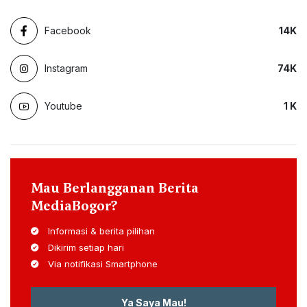
Facebook
14
K
Instagram
74
K
Youtube
1
K
Mau Berlangganan Berita
MediaBogor?
Informasi & berita pilihan
Dikirim setiap hari
Via notifikasi Smartphone
Ya Saya Mau!