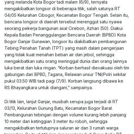
yang melanda Kota Bogor tadi malam (6/9), ternyata
mengakibatkan longsor di beberapa titik, salah satunya RT
04/05 Kelurahan Cibogor, Kecamatan Bogor Tengah. Selain itu,
bencana longsor di daerah tersebut merenggut satu nyawa
seorang pekerja bangunan asal Cirebon, Azhari (50). Diakui
Kepala Badan Penanggulangan Bencana Daerah (BPBD) Kota
Bogor Ganjar Gunawan, longsor itu diakibatkan pembangunan
Tebing Penahan Tanah (TPT) yang masih dalam pengerjaan
yang tidak kuat menahan beban air dan jebol, sehingga
mengakibatkan satu orang meninggal dunia dan orang lainnya
luka berat dan luka ringan. “Korban berhasil dievakuasi oleh tim
gabungan dari BPBD, Tagana, Relawan unsur TNI/Polri sekitar
pukul 03.50 WIB tadi pagi (7/9). Korban langsung dibawa ke
RS Bhayangkara untuk diangani,” sampainya.
Di titik lain, lanjut Ganjar, musibah serupa juga terjadi di RT
03/13, Kelurahan Gunung Batu, Kecamatan Bogor Barat.
Pembangunan tebingan dengan volume kurang lebih panjang
10 meter dan ketinggian 3 meter itu roboh, sehingga
mengakibatkan tertutupnya saluran air dan 3 rumah warga