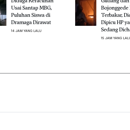
Diduga Keracunan
Gudang dan 
Usai Santap MBG,
Bojonggede 
Puluhan Siswa di
Terbakar, D
Dramaga Dirawat
Dipicu HP y
Sedang Dich
14 JAM YANG LALU
15 JAM YANG LAL