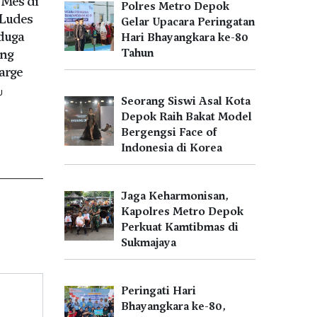
Mes di
Polres Metro Depok
Ludes
Gelar Upacara Peringatan
iduga
Hari Bhayangkara ke-80
ang
Tahun
arge
U
Seorang Siswi Asal Kota
Depok Raih Bakat Model
Bergengsi Face of
Indonesia di Korea
Jaga Keharmonisan,
Kapolres Metro Depok
Perkuat Kamtibmas di
Sukmajaya
Peringati Hari
Bhayangkara ke-80,