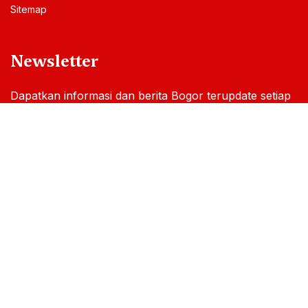
Sitemap
Newsletter
Dapatkan informasi dan berita Bogor terupdate setiap
hari melalui email Anda
By subscribing, you accepted our
Privacy Policy