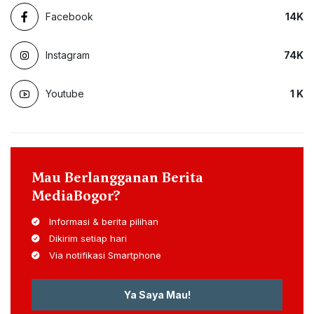
Facebook
14
K
Instagram
74
K
Youtube
1
K
Mau Berlangganan Berita
MediaBogor?
Informasi & berita pilihan
Dikirim setiap hari
Via notifikasi Smartphone
Ya Saya Mau!