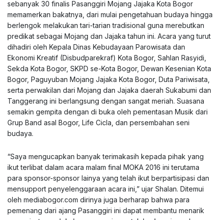
sebanyak 30 finalis Pasanggiri Mojang Jajaka Kota Bogor
memamerkan bakatnya, dari mulai pengetahuan budaya hingga
berlengok melakukan tari-tarian tradisional guna merebutkan
predikat sebagai Mojang dan Jajaka tahun ini. Acara yang turut
dihadiri oleh Kepala Dinas Kebudayaan Parowisata dan
Ekonomi Kreatif (Disbudparekraf) Kota Bogor, Sahlan Rasyidi,
Sekda Kota Bogor, SKPD se-Kota Bogor, Dewan Kesenian Kota
Bogor, Paguyuban Mojang Jajaka Kota Bogor, Duta Pariwisata,
serta perwakilan dari Mojang dan Jajaka daerah Sukabumi dan
Tanggerang ini berlangsung dengan sangat meriah. Suasana
semakin gempita dengan di buka oleh pementasan Musik dari
Grup Band asal Bogor, Life Cicla, dan persembahan seni
budaya.
“Saya mengucapkan banyak terimakasih kepada pihak yang
ikut terlibat dalam acara malam final MOKA 2016 ini terutama
para sponsor-sponsor lainya yang telah ikut berpartisipasi dan
mensupport penyelenggaraan acara ini,” ujar Shalan. Ditemui
oleh mediabogor.com dirinya juga berharap bahwa para
pemenang dari ajang Pasanggiri ini dapat membantu menarik