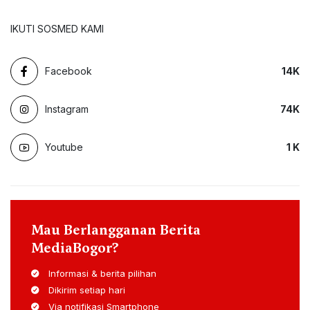
IKUTI SOSMED KAMI
Facebook
14
K
Instagram
74
K
Youtube
1
K
Mau Berlangganan Berita
MediaBogor?
Informasi & berita pilihan
Dikirim setiap hari
Via notifikasi Smartphone