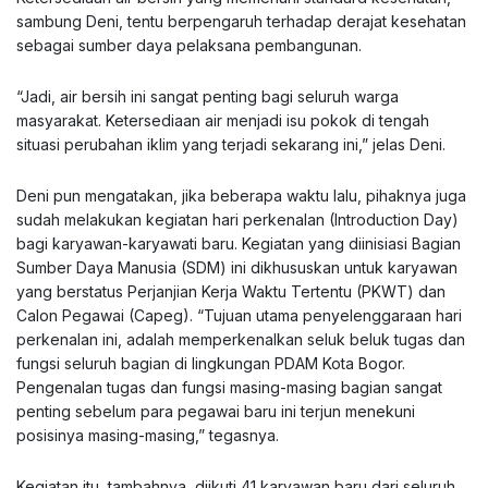
sambung Deni, tentu berpengaruh terhadap derajat kesehatan
sebagai sumber daya pelaksana pembangunan.
“Jadi, air bersih ini sangat penting bagi seluruh warga
masyarakat. Ketersediaan air menjadi isu pokok di tengah
situasi perubahan iklim yang terjadi sekarang ini,” jelas Deni.
Deni pun mengatakan, jika beberapa waktu lalu, pihaknya juga
sudah melakukan kegiatan hari perkenalan (Introduction Day)
bagi karyawan-karyawati baru. Kegiatan yang diinisiasi Bagian
Sumber Daya Manusia (SDM) ini dikhususkan untuk karyawan
yang berstatus Perjanjian Kerja Waktu Tertentu (PKWT) dan
Calon Pegawai (Capeg). “Tujuan utama penyelenggaraan hari
perkenalan ini, adalah memperkenalkan seluk beluk tugas dan
fungsi seluruh bagian di lingkungan PDAM Kota Bogor.
Pengenalan tugas dan fungsi masing-masing bagian sangat
penting sebelum para pegawai baru ini terjun menekuni
posisinya masing-masing,” tegasnya.
Kegiatan itu, tambahnya, diikuti 41 karyawan baru dari seluruh