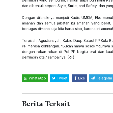
pemimpin yang sempurna, namun siapa pun nanti Kasat
dan dibentuk seperti Style, Smile, and Safety, dan yan
Dengan dilantiknya menjadi Kadis UMKM, Eko menutur
amanah dan semua jabatan itu amanah yang berat, 
bertugas dimana saja kita harus siap, karena ini aman
Terpisah, Agustiansyah, Kabid Daop Satpol PP Kota 
PP merasa kehilangan. “Bukan hanya sosok figurnya 
dengan rekan-rekan di Pol PP begitu erat dan kuat.
pemimpin kita,” sampainya. (RF)
WhatsApp
Tweet
Like
Telegram
Berita Terkait