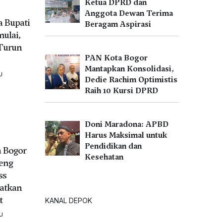
Ketua DPRD dan
Anggota Dewan Terima
a Bupati
Beragam Aspirasi
ulai,
 Turun
PAN Kota Bogor
Mantapkan Konsolidasi,
U
Dedie Rachim Optimistis
Raih 10 Kursi DPRD
Doni Maradona: APBD
Harus Maksimal untuk
Pendidikan dan
a Bogor
Kesehatan
eng
ss
atkan
t
KANAL DEPOK
U