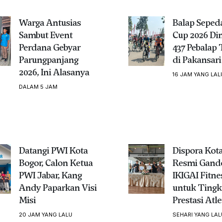
Warga Antusias
Balap Seped
Sambut Event
Cup 2026 Dim
Perdana Gebyar
437 Pebalap
Parungpanjang
di Pakansari
2026, Ini Alasanya
16 JAM YANG LAL
DALAM 5 JAM
Datangi PWI Kota
Dispora Kot
Bogor, Calon Ketua
Resmi Gand
PWI Jabar, Kang
IKIGAI Fitne
Andy Paparkan Visi
untuk Tingk
Misi
Prestasi Atle
20 JAM YANG LALU
SEHARI YANG LAL