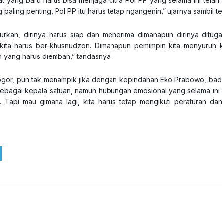
 yang baru harus bisa menjaga citra Pol PP yang selama ini telah
g paling penting, Pol PP itu harus tetap ngangenin,” ujarnya sambil t
kan, dirinya harus siap dan menerima dimanapun dirinya ditugas
kita harus ber-khusnudzon. Dimanapun pemimpin kita menyuruh k
ah yang harus diemban,” tandasnya.
Bogor, pun tak menampik jika dengan kepindahan Eko Prabowo, bad
sebagai kepala satuan, namun hubungan emosional yang selama ini
 Tapi mau gimana lagi, kita harus tetap mengikuti peraturan dan