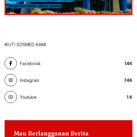
IKUTI SOSMED KAMI
Facebook
14
K
Instagram
74
K
Youtube
1
K
Mau Berlangganan Berita