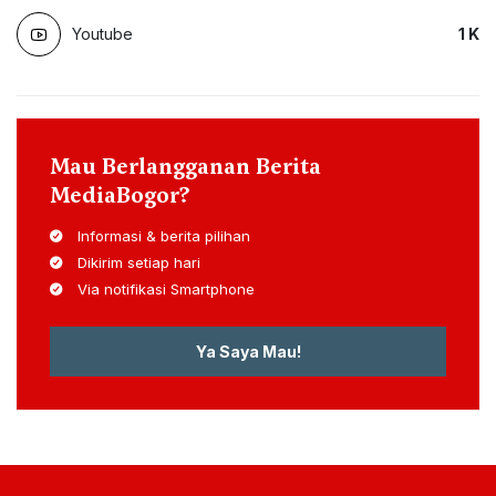
Youtube
1
K
Mau Berlangganan Berita
MediaBogor?
Informasi & berita pilihan
Dikirim setiap hari
Via notifikasi Smartphone
Ya Saya Mau!