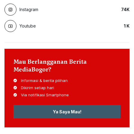
Instagram
74
K
Youtube
1
K
Mau Berlangganan Berita
MediaBogor?
Informasi & berita pilihan
Dikirim setiap hari
Via notifikasi Smartphone
Ya Saya Mau!