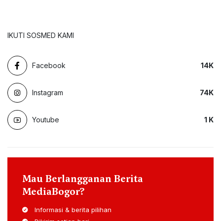
IKUTI SOSMED KAMI
Facebook
14
K
Instagram
74
K
Youtube
1
K
Mau Berlangganan Berita
MediaBogor?
Informasi & berita pilihan