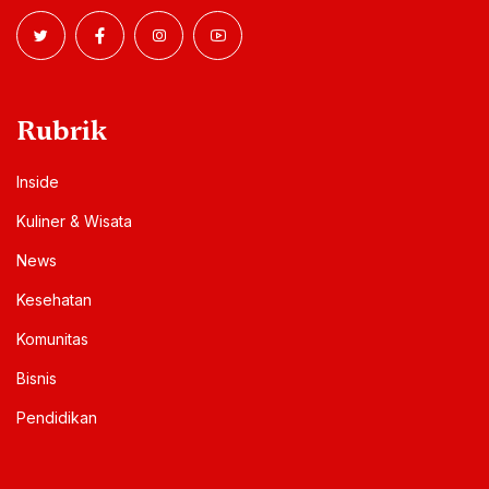
IKUTI SOSMED KAMI
Facebook
14
K
Instagram
74
K