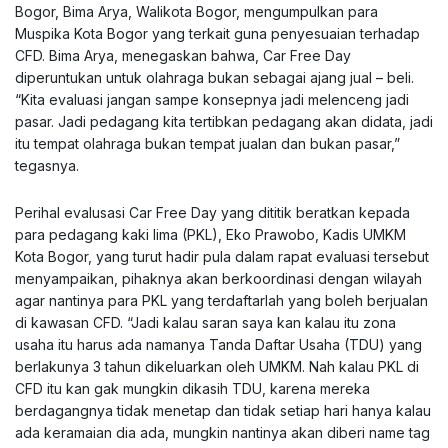
Bogor, Bima Arya, Walikota Bogor, mengumpulkan para
Muspika Kota Bogor yang terkait guna penyesuaian terhadap
CFD. Bima Arya, menegaskan bahwa, Car Free Day
diperuntukan untuk olahraga bukan sebagai ajang jual – beli.
“Kita evaluasi jangan sampe konsepnya jadi melenceng jadi
pasar. Jadi pedagang kita tertibkan pedagang akan didata, jadi
itu tempat olahraga bukan tempat jualan dan bukan pasar,”
tegasnya.
Perihal evalusasi Car Free Day yang dititik beratkan kepada
para pedagang kaki lima (PKL), Eko Prawobo, Kadis UMKM
Kota Bogor, yang turut hadir pula dalam rapat evaluasi tersebut
menyampaikan, pihaknya akan berkoordinasi dengan wilayah
agar nantinya para PKL yang terdaftarlah yang boleh berjualan
di kawasan CFD. “Jadi kalau saran saya kan kalau itu zona
usaha itu harus ada namanya Tanda Daftar Usaha (TDU) yang
berlakunya 3 tahun dikeluarkan oleh UMKM. Nah kalau PKL di
CFD itu kan gak mungkin dikasih TDU, karena mereka
berdagangnya tidak menetap dan tidak setiap hari hanya kalau
ada keramaian dia ada, mungkin nantinya akan diberi name tag