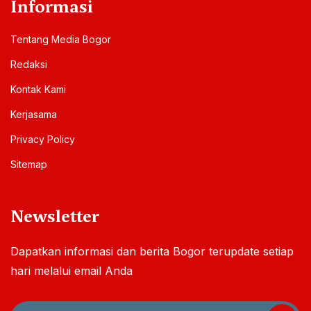
Youtube
1
K
Mau Berlangganan Berita
MediaBogor?
Informasi & berita pilihan
Dikirim setiap hari
Via notifikasi Smartphone
Ya Saya Mau!