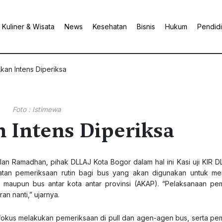
Kuliner & Wisata
News
Kesehatan
Bisnis
Hukum
Pendid
kan Intens Diperiksa
Foto : Istimewa
 Intens Diperiksa
n Ramadhan, pihak DLLAJ Kota Bogor dalam hal ini Kasi uji KIR D
tan pemeriksaan rutin bagi bus yang akan digunakan untuk me
) maupun bus antar kota antar provinsi (AKAP). “Pelaksanaan pe
n nanti,” ujarnya.
 fokus melakukan pemeriksaan di pull dan agen-agen bus, serta pe