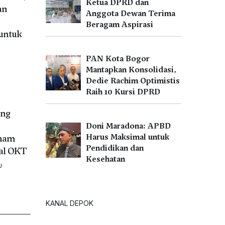
Ketua DPRD dan
an
Anggota Dewan Terima
Beragam Aspirasi
untuk
PAN Kota Bogor
Mantapkan Konsolidasi,
Dedie Rachim Optimistis
Raih 10 Kursi DPRD
ang
Doni Maradona: APBD
Harus Maksimal untuk
nam
Pendidikan dan
al OKT
Kesehatan
U
KANAL DEPOK