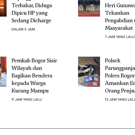
Terbakar, Diduga
Heri Gunaw
Dipicu HP yang
Tekankan
Sedang Dicharge
Pengabdian 
Masyarakat
DALAM 5 JAM
7 JAM YANG LALU
Pemkab Bogor Sisir
Polsek
Wilayah dan
Parungpanj
Bagikan Bendera
Polres Bogor
kepada Warga
Amankan E
Kurang Mampu
Orang Penju
11 JAM YANG LALU
13 JAM YANG LAL