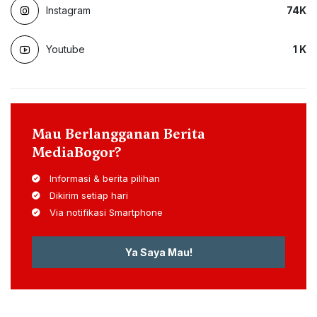
Instagram
74
K
Youtube
1
K
Mau Berlangganan Berita
MediaBogor?
Informasi & berita pilihan
Dikirim setiap hari
Via notifikasi Smartphone
Ya Saya Mau!