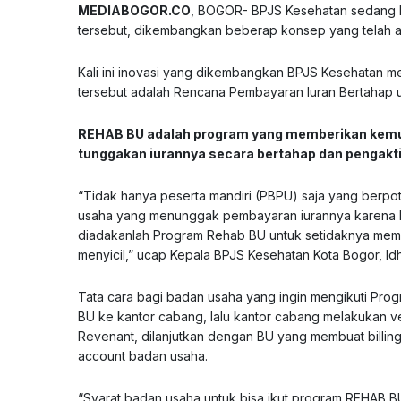
MEDIABOGOR.CO
, BOGOR- BPJS Kesehatan sedang b
tersebut, dikembangkan beberap konsep yang telah a
Kali ini inovasi yang dikembangkan BPJS Kesehatan 
tersebut adalah Rencana Pembayaran Iuran Bertahap 
REHAB BU adalah program yang memberikan kemud
tunggakan iurannya secara bertahap dan pengakt
“Tidak hanya peserta mandiri (PBPU) saja yang berpote
usaha yang menunggak pembayaran iurannya karena ko
diadakanlah Program Rehab BU untuk setidaknya me
menyicil,” ucap Kepala BPJS Kesehatan Kota Bogor, Id
Tata cara bagi badan usaha yang ingin mengikuti P
BU ke kantor cabang, lalu kantor cabang melakukan v
Revenant, dilanjutkan dengan BU yang membuat billing
account badan usaha.
“Syarat badan usaha untuk bisa ikut program REHAB BU i