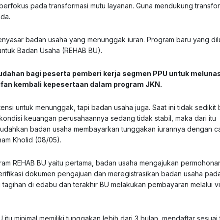
erfokus pada transformasi mutu layanan. Guna mendukung transfo
da.
menyasar badan usaha yang menunggak iuran. Program baru yang di
untuk Badan Usaha (REHAB BU).
ahan bagi peserta pemberi kerja segmen PPU untuk melunas
ifan kembali kepesertaan dalam program JKN.
nsi untuk menunggak, tapi badan usaha juga. Saat ini tidak sedikit
ndisi keuangan perusahaannya sedang tidak stabil, maka dari itu
mudahkan badan usaha membayarkan tunggakan iurannya dengan c
ham Kholid (08/05).
rogram REHAB BU yaitu pertama, badan usaha mengajukan permohon
erifikasi dokumen pengajuan dan meregistrasikan badan usaha pada
 tagihan di edabu dan terakhir BU melakukan pembayaran melalui vi
tu minimal memiliki tunggakan lebih dari 3 bulan, mendaftar sesuai 