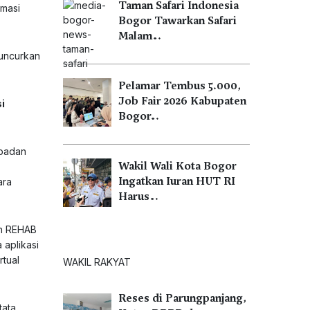
Taman Safari Indonesia
rmasi
Bogor Tawarkan Safari
Malam…
luncurkan
Pelamar Tembus 5.000,
Job Fair 2026 Kabupaten
i
Bogor…
 badan
Wakil Wali Kota Bogor
Ingatkan Iuran HUT RI
ara
Harus…
an REHAB
 aplikasi
rtual
WAKIL RAKYAT
Reses di Parungpanjang,
tata