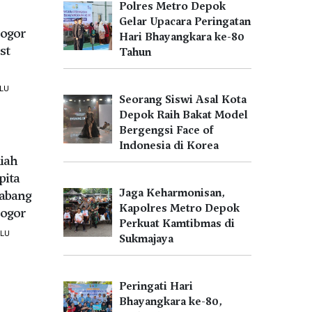
Polres Metro Depok
Gelar Upacara Peringatan
ogor
Hari Bhayangkara ke-80
st
Tahun
LU
Seorang Siswi Asal Kota
Depok Raih Bakat Model
Bergengsi Face of
Indonesia di Korea
iah
pita
Jaga Keharmonisan,
Cabang
Kapolres Metro Depok
ogor
Perkuat Kamtibmas di
ALU
Sukmajaya
Peringati Hari
Bhayangkara ke-80,