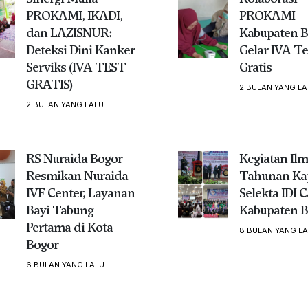
PROKAMI, IKADI,
PROKAMI
dan LAZISNUR:
Kabupaten B
Deteksi Dini Kanker
Gelar IVA Te
Serviks (IVA TEST
Gratis
GRATIS)
2 BULAN YANG LA
2 BULAN YANG LALU
RS Nuraida Bogor
Kegiatan Ilm
Resmikan Nuraida
Tahunan Ka
IVF Center, Layanan
Selekta IDI 
Bayi Tabung
Kabupaten B
Pertama di Kota
8 BULAN YANG L
Bogor
6 BULAN YANG LALU