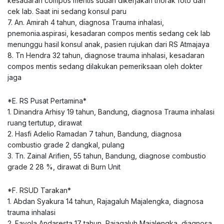
kesadaran compos mentis sudah dikerjakan thorak foto dan
cek lab. Saat ini sedang konsul paru
7. An. Amirah 4 tahun, diagnosa Trauma inhalasi,
pnemonia.aspirasi, kesadaran compos mentis sedang cek lab
menunggu hasil konsul anak, pasien rujukan dari RS Atmajaya
8. Tn Hendra 32 tahun, diagnose trauma inhalasi, kesadaran
compos mentis sedang dilakukan pemeriksaan oleh dokter
jaga
*E. RS Pusat Pertamina*
1. Dinandra Arhisy 19 tahun, Bandung, diagnosa Trauma inhalasi
ruang tertutup, dirawat
2. Hasfi Adelio Ramadan 7 tahun, Bandung, diagnosa
combustio grade 2 dangkal, pulang
3. Tn. Zainal Arifien, 55 tahun, Bandung, diagnose combustio
grade 2 28 %, dirawat di Burn Unit
*F. RSUD Tarakan*
1. Abdan Syakura 14 tahun, Rajagaluh Majalengka, diagnosa
trauma inhalasi
2. Fayola Andaresta 17 tahun, Rajagaluh Majalengka, diagnosa