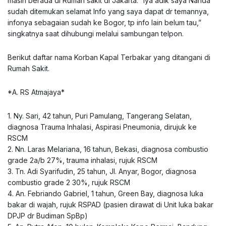
masih berada di Rumah sakit di Jakarta. “Iya adik saya Nanda
sudah ditemukan selamat Info yang saya dapat dr temannya,
infonya sebagaian sudah ke Bogor, tp info lain belum tau,”
singkatnya saat dihubungi melalui sambungan telpon.
Berikut daftar nama Korban Kapal Terbakar yang ditangani di
Rumah Sakit.
*A. RS Atmajaya*
1. Ny. Sari, 42 tahun, Puri Pamulang, Tangerang Selatan,
diagnosa Trauma Inhalasi, Aspirasi Pneumonia, dirujuk ke
RSCM
2. Nn. Laras Melariana, 16 tahun, Bekasi, diagnosa combustio
grade 2a/b 27%, trauma inhalasi, rujuk RSCM
3. Tn. Adi Syarifudin, 25 tahun, Jl. Anyar, Bogor, diagnosa
combustio grade 2 30%, rujuk RSCM
4. An. Febriando Gabriel, 1 tahun, Green Bay, diagnosa luka
bakar di wajah, rujuk RSPAD (pasien dirawat di Unit luka bakar
DPJP dr Budiman SpBp)