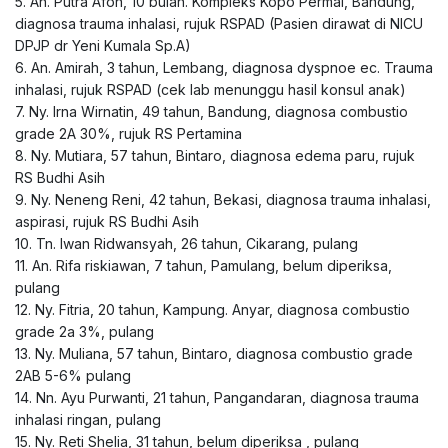
5. An. Putra Afon, 10 bulan. Kompleks Kopo Permai, Bandung,
diagnosa trauma inhalasi, rujuk RSPAD (Pasien dirawat di NICU
DPJP dr Yeni Kumala Sp.A)
6. An. Amirah, 3 tahun, Lembang, diagnosa dyspnoe ec. Trauma
inhalasi, rujuk RSPAD (cek lab menunggu hasil konsul anak)
7. Ny. Irna Wirnatin, 49 tahun, Bandung, diagnosa combustio
grade 2A 30%, rujuk RS Pertamina
8. Ny. Mutiara, 57 tahun, Bintaro, diagnosa edema paru, rujuk
RS Budhi Asih
9. Ny. Neneng Reni, 42 tahun, Bekasi, diagnosa trauma inhalasi,
aspirasi, rujuk RS Budhi Asih
10. Tn. Iwan Ridwansyah, 26 tahun, Cikarang, pulang
11. An. Rifa riskiawan, 7 tahun, Pamulang, belum diperiksa,
pulang
12. Ny. Fitria, 20 tahun, Kampung. Anyar, diagnosa combustio
grade 2a 3%, pulang
13. Ny. Muliana, 57 tahun, Bintaro, diagnosa combustio grade
2AB 5-6% pulang
14. Nn. Ayu Purwanti, 21 tahun, Pangandaran, diagnosa trauma
inhalasi ringan, pulang
15. Ny. Reti Shelia, 31 tahun, belum diperiksa , pulang