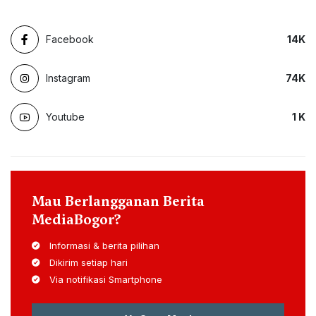
Facebook
14
K
Instagram
74
K
Youtube
1
K
Mau Berlangganan Berita
MediaBogor?
Informasi & berita pilihan
Dikirim setiap hari
Via notifikasi Smartphone