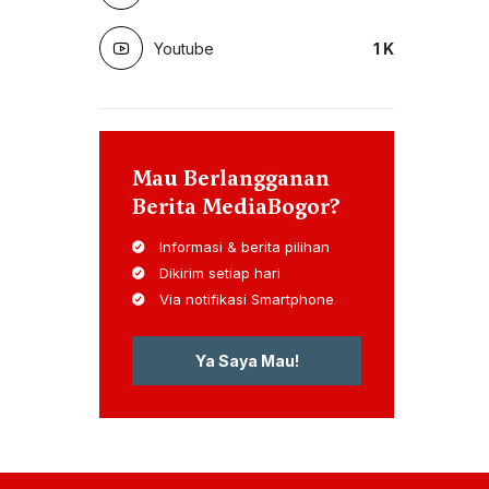
Youtube
1
K
Mau Berlangganan
Berita MediaBogor?
Informasi & berita pilihan
Dikirim setiap hari
Via notifikasi Smartphone
Ya Saya Mau!