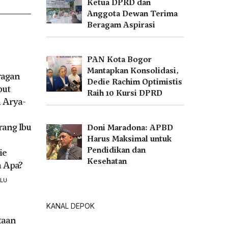
Ketua DPRD dan
Anggota Dewan Terima
Beragam Aspirasi
PAN Kota Bogor
Mantapkan Konsolidasi,
ragan
Dedie Rachim Optimistis
but
Raih 10 Kursi DPRD
 Arya-
rang Ibu
Doni Maradona: APBD
Harus Maksimal untuk
Pendidikan dan
ie
Kesehatan
 Apa?
ALU
KANAL DEPOK
taan