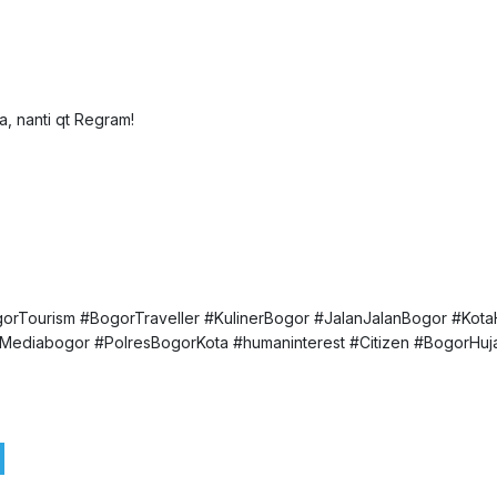
, nanti qt Regram!
rTourism #BogorTraveller #KulinerBogor #JalanJalanBogor #Kota
Mediabogor #PolresBogorKota #humaninterest #Citizen #BogorHuj