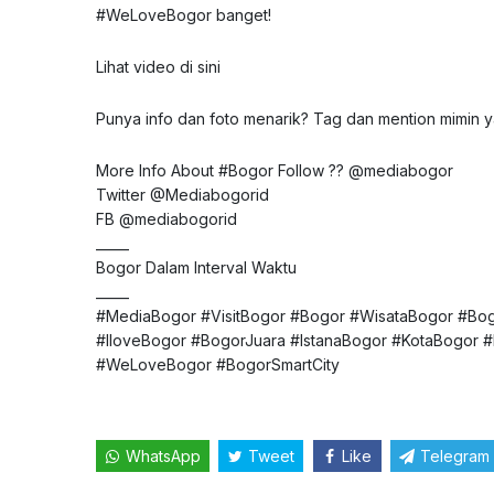
#WeLoveBogor banget!
Lihat video
di sini
Punya info dan foto menarik? Tag dan mention mimin ya
More Info About #Bogor Follow ?? @mediabogor
Twitter @Mediabogorid
FB @mediabogorid
_____
Bogor Dalam Interval Waktu
_____
#MediaBogor #VisitBogor #Bogor #WisataBogor #Bogo
#IloveBogor #BogorJuara #IstanaBogor #KotaBogor #
#WeLoveBogor #BogorSmartCity
WhatsApp
Tweet
Like
Telegram