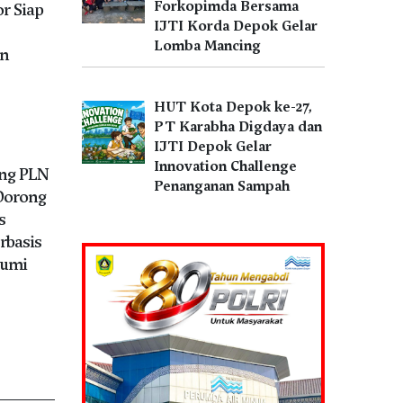
Forkopimda Bersama
r Siap
IJTI Korda Depok Gelar
Lomba Mancing
an
HUT Kota Depok ke-27,
PT Karabha Digdaya dan
IJTI Depok Gelar
Innovation Challenge
ng PLN
Penanganan Sampah
Dorong
s
rbasis
bumi