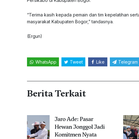
Persikabo di Kabupaten Bogor.
“Terima kasih kepada pemain dan tim kepelatihan ser
masyarakat Kabupaten Bogor,” tandasnya.
(Ergun)
WhatsApp
Tweet
Like
Telegram
Berita Terkait
Jaro Ade: Pasar
Hewan Jonggol Jadi
Komitmen Nyata