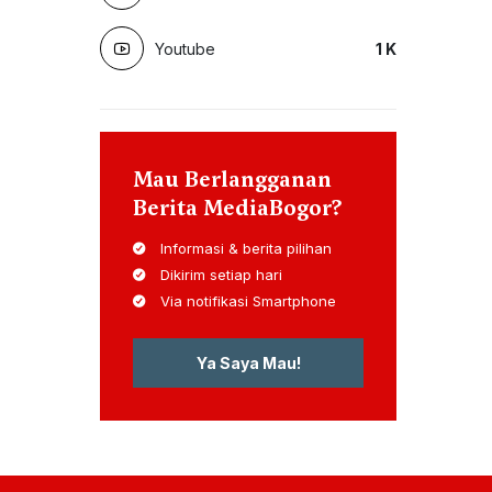
Youtube
1
K
Mau Berlangganan
Berita MediaBogor?
Informasi & berita pilihan
Dikirim setiap hari
Via notifikasi Smartphone
Ya Saya Mau!