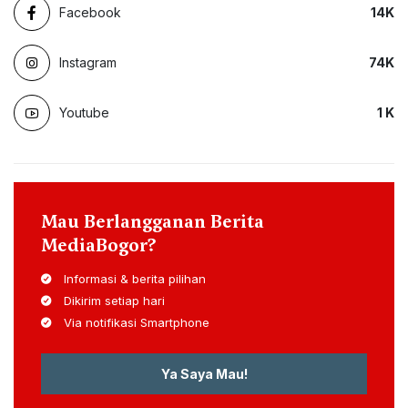
Facebook
14
K
Instagram
74
K
Youtube
1
K
Mau Berlangganan Berita
MediaBogor?
Informasi & berita pilihan
Dikirim setiap hari
Via notifikasi Smartphone
Ya Saya Mau!