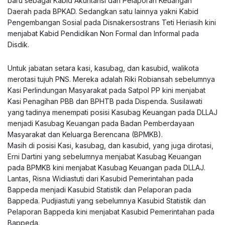
baru sebagai Kabid Akuntansi dan Pelaporan Keuangan
Daerah pada BPKAD. Sedangkan satu lainnya yakni Kabid
Pengembangan Sosial pada Disnakersostrans Teti Heriasih kini
menjabat Kabid Pendidikan Non Formal dan Informal pada
Disdik.
Untuk jabatan setara kasi, kasubag, dan kasubid, walikota
merotasi tujuh PNS. Mereka adalah Riki Robiansah sebelumnya
Kasi Perlindungan Masyarakat pada Satpol PP kini menjabat
Kasi Penagihan PBB dan BPHTB pada Dispenda. Susilawati
yang tadinya menempati posisi Kasubag Keuangan pada DLLAJ
menjadi Kasubag Keuangan pada Badan Pemberdayaan
Masyarakat dan Keluarga Berencana (BPMKB).
Masih di posisi Kasi, kasubag, dan kasubid, yang juga dirotasi,
Erni Dartini yang sebelumnya menjabat Kasubag Keuangan
pada BPMKB kini menjabat Kasubag Keuangan pada DLLAJ.
Lantas, Risna Widiastuti dari Kasubid Pemerintahan pada
Bappeda menjadi Kasubid Statistik dan Pelaporan pada
Bappeda. Pudjiastuti yang sebelumnya Kasubid Statistik dan
Pelaporan Bappeda kini menjabat Kasubid Pemerintahan pada
Bappeda.