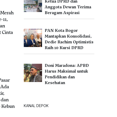
Ketua DPRD dan
Anggota Dewan Terima
b Merah
Beragam Aspirasi
-11,
an
PAN Kota Bogor
t Cinta
Mantapkan Konsolidasi,
Dedie Rachim Optimistis
Raih 10 Kursi DPRD
Doni Maradona: APBD
Harus Maksimal untuk
Pendidikan dan
Pasar
Kesehatan
l Ada
r,
 dan
e Kebun
KANAL DEPOK