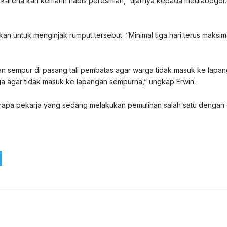
 karena kan kemarin habis peresmian,” ujarnya kepada mediabogor
kan untuk menginjak rumput tersebut. “Minimal tiga hari terus maksi
an sempur di pasang tali pembatas agar warga tidak masuk ke lapa
arga agar tidak masuk ke lapangan sempurna,” ungkap Erwin.
arapa pekarja yang sedang melakukan pemulihan salah satu dengan 