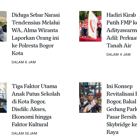
Diduga Sebar Narasi
Hadiri Kira
Tendensius Melalui
Putih FMP ke
WA, Alma Wiranta
Adityawarm
Laporkan Orang ini
Adil: Perkua
ke Polresta Bogor
Tanah Air
Kota
DALAM 4 JAM
DALAM 6 JAM
Tiga Faktor Utama
Ini Konsep
Anak Putus Sekolah
Revitalisasi 
di Kota Bogor,
Bogor, Baka
Disdik: Akses,
Gedung Parki
Ekonomi hingga
Pasar Bersih
Faktor Kultural
Skybridge k
Raya
DALAM SEJAM