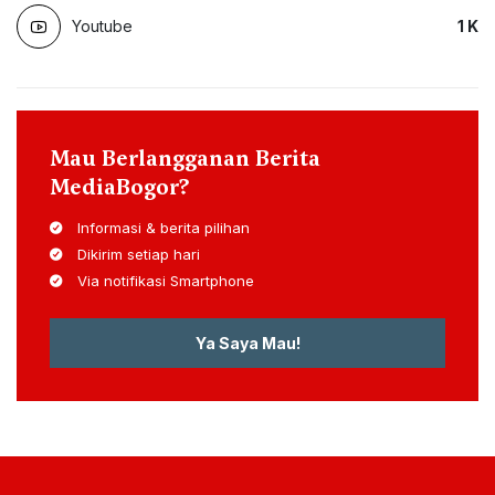
Youtube
1
K
Mau Berlangganan Berita
MediaBogor?
Informasi & berita pilihan
Dikirim setiap hari
Via notifikasi Smartphone
Ya Saya Mau!