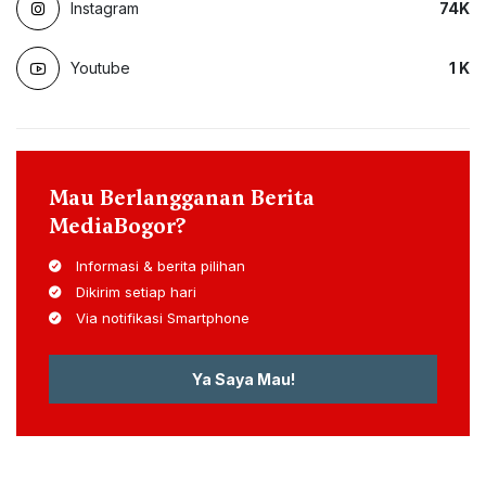
Instagram
74
K
Youtube
1
K
Mau Berlangganan Berita
MediaBogor?
Informasi & berita pilihan
Dikirim setiap hari
Via notifikasi Smartphone
Ya Saya Mau!