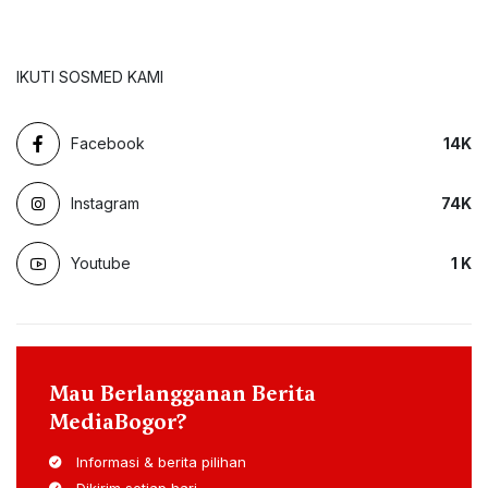
IKUTI SOSMED KAMI
Facebook
14
K
Instagram
74
K
Youtube
1
K
Mau Berlangganan Berita
MediaBogor?
Informasi & berita pilihan
Dikirim setiap hari