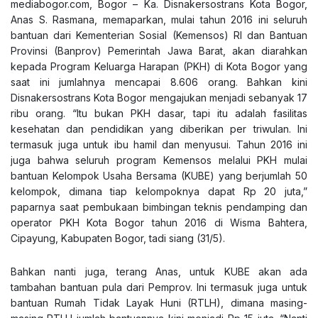
mediabogor.com
, Bogor – Ka. Disnakersostrans Kota Bogor,
Anas S. Rasmana, memaparkan, mulai tahun 2016 ini seluruh
bantuan dari Kementerian Sosial (Kemensos) RI dan Bantuan
Provinsi (Banprov) Pemerintah Jawa Barat, akan diarahkan
kepada Program Keluarga Harapan (PKH) di Kota Bogor yang
saat ini jumlahnya mencapai 8.606 orang. Bahkan kini
Disnakersostrans Kota Bogor mengajukan menjadi sebanyak 17
ribu orang. “Itu bukan PKH dasar, tapi itu adalah fasilitas
kesehatan dan pendidikan yang diberikan per triwulan. Ini
termasuk juga untuk ibu hamil dan menyusui. Tahun 2016 ini
juga bahwa seluruh program Kemensos melalui PKH mulai
bantuan Kelompok Usaha Bersama (KUBE) yang berjumlah 50
kelompok, dimana tiap kelompoknya dapat Rp 20 juta,”
paparnya saat pembukaan bimbingan teknis pendamping dan
operator PKH Kota Bogor tahun 2016 di Wisma Bahtera,
Cipayung, Kabupaten Bogor, tadi siang (31/5).
Bahkan nanti juga, terang Anas, untuk KUBE akan ada
tambahan bantuan pula dari Pemprov. Ini termasuk juga untuk
bantuan Rumah Tidak Layak Huni (RTLH), dimana masing-