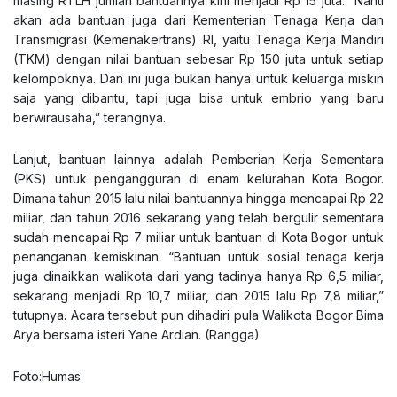
masing RTLH jumlah bantuannya kini menjadi Rp 15 juta. “Nanti
akan ada bantuan juga dari Kementerian Tenaga Kerja dan
Transmigrasi (Kemenakertrans) RI, yaitu Tenaga Kerja Mandiri
(TKM) dengan nilai bantuan sebesar Rp 150 juta untuk setiap
kelompoknya. Dan ini juga bukan hanya untuk keluarga miskin
saja yang dibantu, tapi juga bisa untuk embrio yang baru
berwirausaha,” terangnya.
Lanjut, bantuan lainnya adalah Pemberian Kerja Sementara
(PKS) untuk pengangguran di enam kelurahan Kota Bogor.
Dimana tahun 2015 lalu nilai bantuannya hingga mencapai Rp 22
miliar, dan tahun 2016 sekarang yang telah bergulir sementara
sudah mencapai Rp 7 miliar untuk bantuan di Kota Bogor untuk
penanganan kemiskinan. “Bantuan untuk sosial tenaga kerja
juga dinaikkan walikota dari yang tadinya hanya Rp 6,5 miliar,
sekarang menjadi Rp 10,7 miliar, dan 2015 lalu Rp 7,8 miliar,”
tutupnya. Acara tersebut pun dihadiri pula Walikota Bogor Bima
Arya bersama isteri Yane Ardian. (Rangga)
Foto:Humas