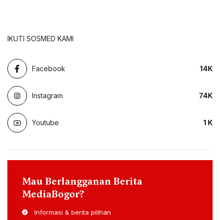
IKUTI SOSMED KAMI
Facebook
14
K
Instagram
74
K
Youtube
1
K
Mau Berlangganan Berita
MediaBogor?
Informasi & berita pilihan