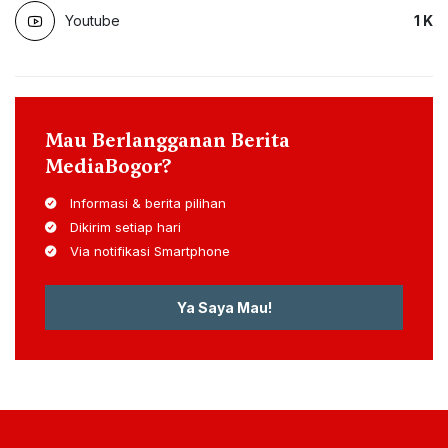
Youtube
1
K
Mau Berlangganan Berita
MediaBogor?
Informasi & berita pilihan
Dikirim setiap hari
Via notifikasi Smartphone
Ya Saya Mau!