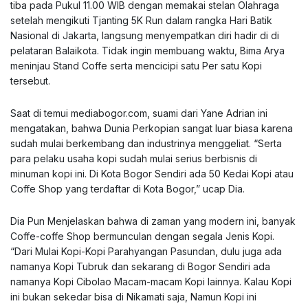
tiba pada Pukul 11.00 WIB dengan memakai stelan Olahraga
setelah mengikuti Tjanting 5K Run dalam rangka Hari Batik
Nasional di Jakarta, langsung menyempatkan diri hadir di di
pelataran Balaikota. Tidak ingin membuang waktu, Bima Arya
meninjau Stand Coffe serta mencicipi satu Per satu Kopi
tersebut.
Saat di temui mediabogor.com, suami dari Yane Adrian ini
mengatakan, bahwa Dunia Perkopian sangat luar biasa karena
sudah mulai berkembang dan industrinya menggeliat. “Serta
para pelaku usaha kopi sudah mulai serius berbisnis di
minuman kopi ini. Di Kota Bogor Sendiri ada 50 Kedai Kopi atau
Coffe Shop yang terdaftar di Kota Bogor,” ucap Dia.
Dia Pun Menjelaskan bahwa di zaman yang modern ini, banyak
Coffe-coffe Shop bermunculan dengan segala Jenis Kopi.
“Dari Mulai Kopi-Kopi Parahyangan Pasundan, dulu juga ada
namanya Kopi Tubruk dan sekarang di Bogor Sendiri ada
namanya Kopi Cibolao Macam-macam Kopi lainnya. Kalau Kopi
ini bukan sekedar bisa di Nikamati saja, Namun Kopi ini