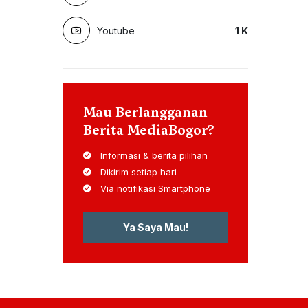
Youtube
1
K
Mau Berlangganan
Berita MediaBogor?
Informasi & berita pilihan
Dikirim setiap hari
Via notifikasi Smartphone
Ya Saya Mau!