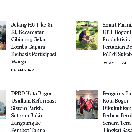
Jelang HUT ke-81
Smart Farmi
RI, Kecamatan
UPT Bogor 
Cibinong Gelar
Produktivita
Lomba Gapura
Pertanian Be
Berbasis Partisipasi
IoT di Suka
Warga
DALAM 4 JAM
DALAM 5 JAM
DPRD Kota Bogor
Pengurus Ba
Usulkan Reformasi
Kota Bogor
Sistem Parkir,
Dikukuhkan,
Setoran Jukir
Perluas Pem
Langsung ke
Senam Tera 
Pemkot Tanpa
Tingkat Sas