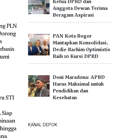
Ketua DPRD dan
Anggota Dewan Terima
Beragam Aspirasi
ng PLN
Dorong
PAN Kota Bogor
s
Mantapkan Konsolidasi,
rbasis
Dedie Rachim Optimistis
bumi
Raih 10 Kursi DPRD
Doni Maradona: APBD
Harus Maksimal untuk
Pendidikan dan
ru STI
Kesehatan
 Siap
binaan
KANAL DEPOK
hingga
ana