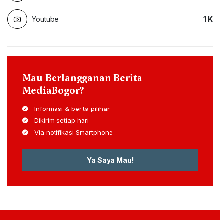
Youtube
1
K
Mau Berlangganan Berita
MediaBogor?
Informasi & berita pilihan
Dikirim setiap hari
Via notifikasi Smartphone
Ya Saya Mau!