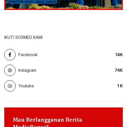
IKUTI SOSMED KAMI
Facebook
14
K
Instagram
74
K
Youtube
1
K
Mau Berlangganan Berita
MediaBogor?