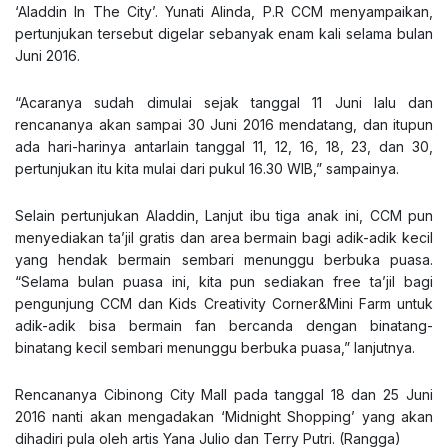
‘Aladdin In The City’. Yunati Alinda, P.R CCM menyampaikan,
pertunjukan tersebut digelar sebanyak enam kali selama bulan
Juni 2016.
“Acaranya sudah dimulai sejak tanggal 11 Juni lalu dan
rencananya akan sampai 30 Juni 2016 mendatang, dan itupun
ada hari-harinya antarlain tanggal 11, 12, 16, 18, 23, dan 30,
pertunjukan itu kita mulai dari pukul 16.30 WIB,” sampainya.
Selain pertunjukan Aladdin, Lanjut ibu tiga anak ini, CCM pun
menyediakan ta’jil gratis dan area bermain bagi adik-adik kecil
yang hendak bermain sembari menunggu berbuka puasa.
“Selama bulan puasa ini, kita pun sediakan free ta’jil bagi
pengunjung CCM dan Kids Creativity Corner&Mini Farm untuk
adik-adik bisa bermain fan bercanda dengan binatang-
binatang kecil sembari menunggu berbuka puasa,” lanjutnya.
Rencananya Cibinong City Mall pada tanggal 18 dan 25 Juni
2016 nanti akan mengadakan ‘Midnight Shopping’ yang akan
dihadiri pula oleh artis Yana Julio dan Terry Putri. (Rangga)