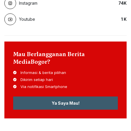
Instagram
74
K
Youtube
1
K
Mau Berlangganan Berita
MediaBogor?
Informasi & berita pilihan
Dikirim setiap hari
Via notifikasi Smartphone
Ya Saya Mau!